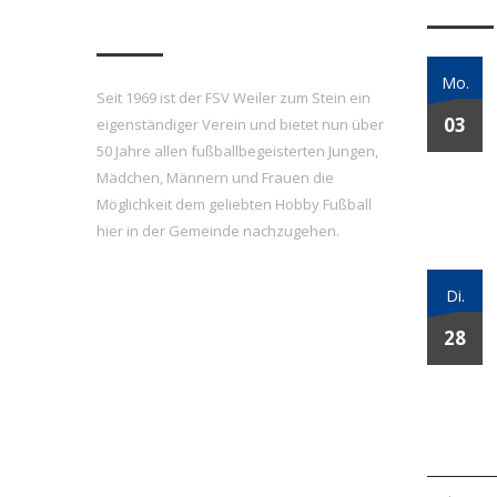
e.V.
Mo.
Seit 1969 ist der FSV Weiler zum Stein ein
03
eigenständiger Verein und bietet nun über
50 Jahre allen fußballbegeisterten Jungen,
Mädchen, Männern und Frauen die
Möglichkeit dem geliebten Hobby Fußball
hier in der Gemeinde nachzugehen.
Di.
28