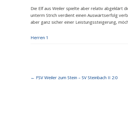
Die Elf aus Weiler spielte aber relativ abgeklärt
unterm Strich verdient einen Auswärtserfolg ve
aber ganz sicher einer Leistungssteigerung, mö
Herren 1
Post
←
FSV Weiler zum Stein – SV Steinbach II 2:0
navigation
FSV Weiler zum Stein
Letzt