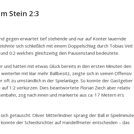
um Stein 2:3
nd gegen erwartet tief stehende und nur auf Konter lauernde
ohnte sich schließlich mit einem Doppelschlag durch Tobias Veit
1 und 0:2 welches gleichzeitig den Pausenstand bedeutete.
 und hätten mit etwas Glück bereits in den ersten Minuten den
weiterhin mit klar mehr Ballbesitz, zeigte sich in seinen Offensiv
 oft zu umständlich in der Spielanlage. So konnte der Gastgeber
 auf 1:2 verkürzen. Dies beantwortete Florian Ziech aber relativ
senbahn, zog nach innen und markierte aus ca. 17 Metern in‘s
ich getäuscht. Oliver Mitterlindner sprang der Ball in Spielminute
g konnte der Schiedsrichter auf Handelfmeter entscheiden – das