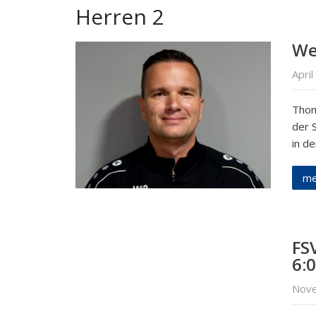
Herren 2
We
April
Thom
der 
in de
me
FSV
6:0
Nove