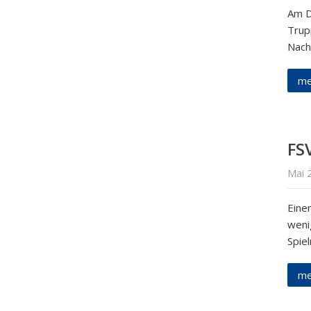
Am D
Trup
Nach
me
FSV
Mai 
Eine
weni
Spiel
me