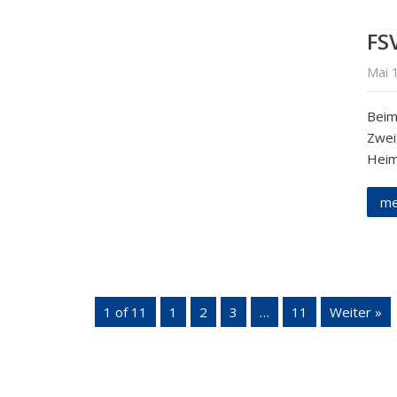
FSV
Mai 
Beim
Zwei
Heim
me
1 of 11
1
2
3
…
11
Weiter »