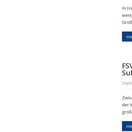
In Hä
weni
Groß
me
FSV
Su
Sept
Zwis
der 
groß
me