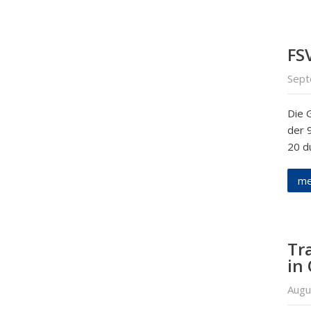
FSV
Sept
Die 
der 9
20 d
me
Tr
in
Augu