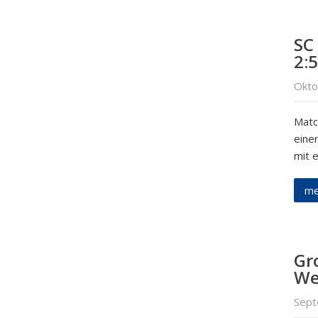
SC 
2:5
Okto
Match
eine
mit e
me
Gr
We
Sept