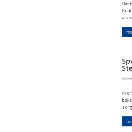
Die 
Kont
auch
me
Sp
Ste
Nove
In e
beka
Torg
me