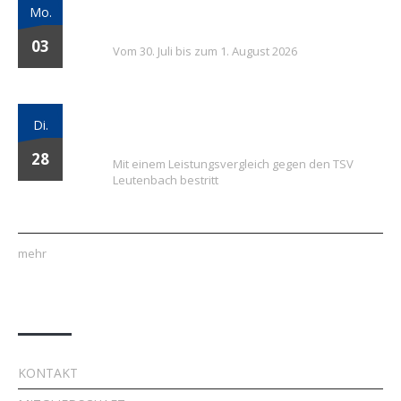
7. FSV Weiler zum Stein Fußballcamp: Drei
Mo.
Tage voller Fußball, Spaß und Gemeinschaft
03
Vom 30. Juli bis zum 1. August 2026
Vielversprechender Test der neu
Di.
formierten E-Jugend gegen Leutenbach
28
Mit einem Leistungsvergleich gegen den TSV
Leutenbach bestritt
mehr
Quick Links
KONTAKT