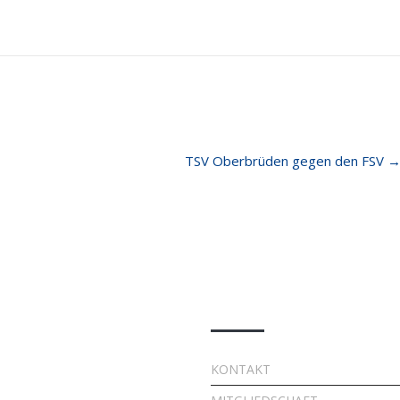
TSV Oberbrüden gegen den FSV
e Beiträge
Quick Links
7. FSV Weiler zum Stein
KONTAKT
Fußballcamp: Drei Tage