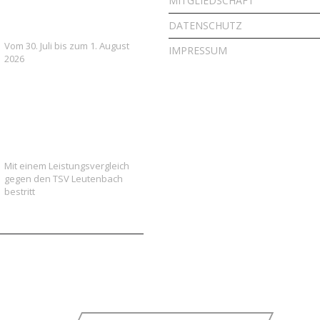
MITGLIEDSCHAFT
voller Fußball, Spaß und
Gemeinschaft
DATENSCHUTZ
Vom 30. Juli bis zum 1. August
IMPRESSUM
2026
Vielversprechender Test
der neu formierten E-
Jugend gegen Leutenbach
Mit einem Leistungsvergleich
gegen den TSV Leutenbach
bestritt