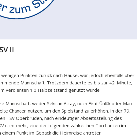
V II
u wenigen Punkten zurück nach Hause, war jedoch ebenfalls über
stimmende Mannschaft. Trotzdem dauerte es bis zur 42. Minute,
h zum verdienten 1:0 Halbzeitstand genutzt wurde.
ere Mannschaft, weder Sekican Attay, noch Firat Ünlük oder Marc
lte Chancen nutzen, um den Spielstand zu erhöhen. In der 79.
 den TSV Oberbrüden, nach eindeutiger Abseitsstellung des
V nicht mehr, eine der folgenden zahlreichen Torchancen im
ch einem Punkt im Gepäck die Heimreise antreten.