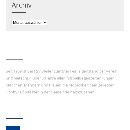
Archiv
Archiv
FSV Weiler zum Stein e.V.
Seit 1969 ist der FSV Weiler zum Stein ein eigenständiger Verein
und bietet nun über 50 Jahre allen fußballbegeisterten Jungen,
Mädchen, Männern und Frauen die Möglichkeit dem geliebten
Hobby Fußball hier in der Gemeinde nachzugehen.
Letzte Beiträge
7. FSV Weiler zum Stein Fußballcamp: Drei