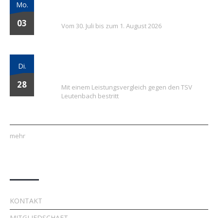
Mo.
Tage voller Fußball, Spaß und Gemeinschaft
03
Vom 30. Juli bis zum 1. August 2026
Vielversprechender Test der neu
Di.
formierten E-Jugend gegen Leutenbach
28
Mit einem Leistungsvergleich gegen den TSV
Leutenbach bestritt
mehr
Quick Links
KONTAKT
MITGLIEDSCHAFT