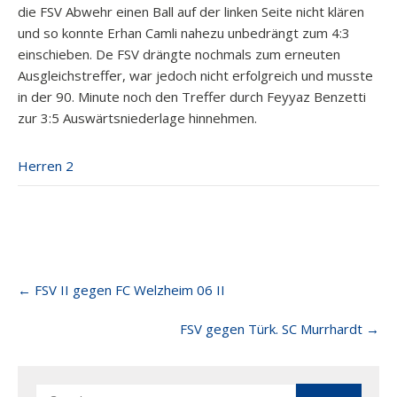
die FSV Abwehr einen Ball auf der linken Seite nicht klären
und so konnte Erhan Camli nahezu unbedrängt zum 4:3
einschieben. De FSV drängte nochmals zum erneuten
Ausgleichstreffer, war jedoch nicht erfolgreich und musste
in der 90. Minute noch den Treffer durch Feyyaz Benzetti
zur 3:5 Auswärtsniederlage hinnehmen.
Herren 2
Post
←
FSV II gegen FC Welzheim 06 II
navigation
FSV gegen Türk. SC Murrhardt
→