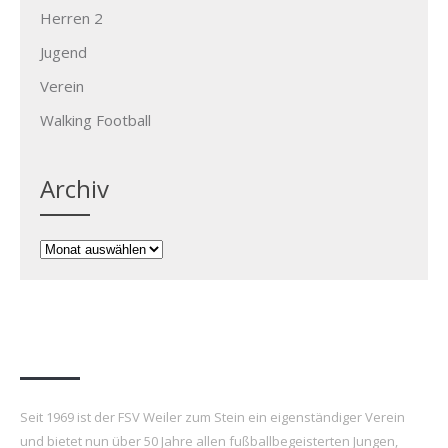
Herren 2
Jugend
Verein
Walking Football
Archiv
Archiv
FSV Weiler zum Stein e.V.
Seit 1969 ist der FSV Weiler zum Stein ein eigenständiger Verein
und bietet nun über 50 Jahre allen fußballbegeisterten Jungen,