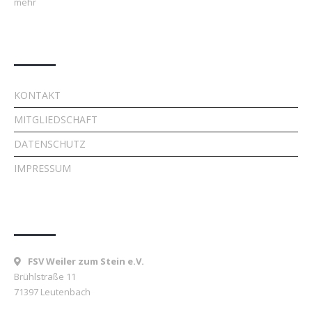
mehr
Quick Links
KONTAKT
MITGLIEDSCHAFT
DATENSCHUTZ
IMPRESSUM
Kontakt
FSV Weiler zum Stein e.V.
Brühlstraße 11
71397 Leutenbach