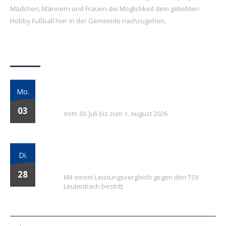
Mädchen, Männern und Frauen die Möglichkeit dem geliebten
Hobby Fußball hier in der Gemeinde nachzugehen.
Letzte Beiträge
7. FSV Weiler zum Stein Fußballcamp: Drei
Mo.
Tage voller Fußball, Spaß und Gemeinschaft
03
Vom 30. Juli bis zum 1. August 2026
Vielversprechender Test der neu
Di.
formierten E-Jugend gegen Leutenbach
28
Mit einem Leistungsvergleich gegen den TSV
Leutenbach bestritt