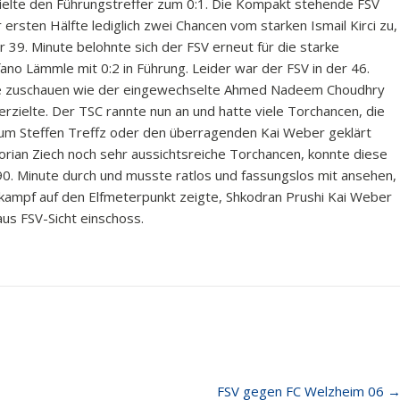
zielte den Führungstreffer zum 0:1. Die Kompakt stehende FSV
 ersten Hälfte lediglich zwei Chancen vom starken Ismail Kirci zu,
r 39. Minute belohnte sich der FSV erneut für die starke
ano Lämmle mit 0:2 in Führung. Leider war der FSV in der 46.
sste zuschauen wie der eingewechselte Ahmed Nadeem Choudhry
 erzielte. Der TSC rannte nun an und hatte viele Torchancen, die
m Steffen Treffz oder den überragenden Kai Weber geklärt
lorian Ziech noch sehr aussichtsreiche Torchancen, konnte diese
 90. Minute durch und musste ratlos und fassungslos mit ansehen,
kampf auf den Elfmeterpunkt zeigte, Shkodran Prushi Kai Weber
aus FSV-Sicht einschoss.
FSV gegen FC Welzheim 06