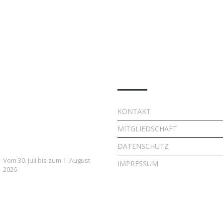
e Beiträge
Quick Links
7. FSV Weiler zum Stein
KONTAKT
Fußballcamp: Drei Tage
MITGLIEDSCHAFT
voller Fußball, Spaß und
Gemeinschaft
DATENSCHUTZ
Vom 30. Juli bis zum 1. August
IMPRESSUM
2026
Vielversprechender Test
der neu formierten E-