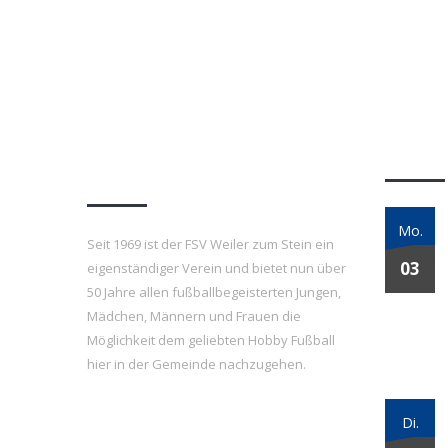
navigation
FSV Weiler zum Stein
Letzt
e.V.
Mo.
Seit 1969 ist der FSV Weiler zum Stein ein
03
eigenständiger Verein und bietet nun über
50 Jahre allen fußballbegeisterten Jungen,
Mädchen, Männern und Frauen die
Möglichkeit dem geliebten Hobby Fußball
hier in der Gemeinde nachzugehen.
Di.