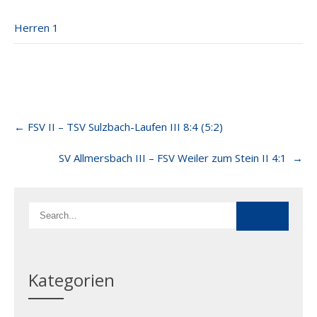
Herren 1
Post
←
FSV II – TSV Sulzbach-Laufen III​ 8:4​ (5:2)
navigation
SV Allmersbach III – FSV Weiler zum Stein II 4:1
→
Kategorien