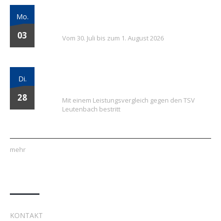
7. FSV Weiler zum Stein Fußballcamp: Drei
Mo.
Tage voller Fußball, Spaß und Gemeinschaft
03
Vom 30. Juli bis zum 1. August 2026
Vielversprechender Test der neu
Di.
formierten E-Jugend gegen Leutenbach
28
Mit einem Leistungsvergleich gegen den TSV
Leutenbach bestritt
mehr
Quick Links
KONTAKT