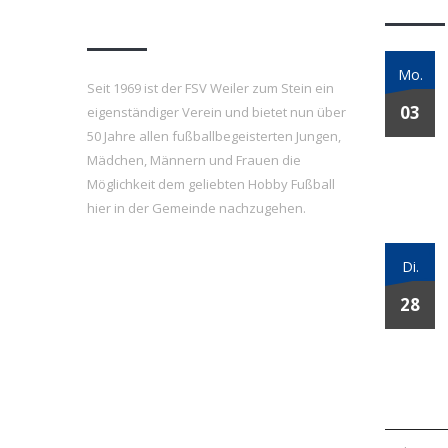
e.V.
Mo.
Seit 1969 ist der FSV Weiler zum Stein ein
03
eigenständiger Verein und bietet nun über
50 Jahre allen fußballbegeisterten Jungen,
Mädchen, Männern und Frauen die
Möglichkeit dem geliebten Hobby Fußball
hier in der Gemeinde nachzugehen.
Di.
28