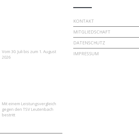
7. FSV Weiler zum Stein
KONTAKT
Fußballcamp: Drei Tage
MITGLIEDSCHAFT
voller Fußball, Spaß und
Gemeinschaft
DATENSCHUTZ
Vom 30. Juli bis zum 1. August
IMPRESSUM
2026
Vielversprechender Test
der neu formierten E-
Jugend gegen Leutenbach
Mit einem Leistungsvergleich
gegen den TSV Leutenbach
bestritt