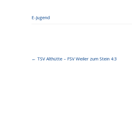
E-Jugend
Post
←
TSV Althütte – FSV Weiler zum Stein 4:3
navigation
FSV Weiler zum Stein
Letzt