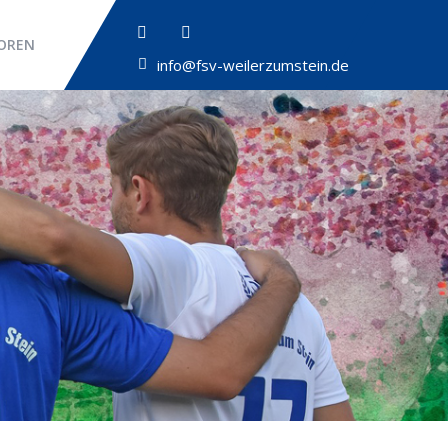
OREN
info@fsv-weilerzumstein.de