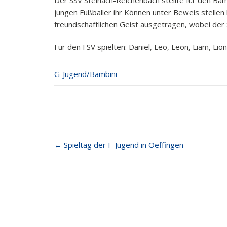
Der SSV Steinach-Reichenbach stellte für den Bam
jungen Fußballer ihr Können unter Beweis stellen
freundschaftlichen Geist ausgetragen, wobei der
Für den FSV spielten: Daniel, Leo, Leon, Liam, Li
G-Jugend/Bambini
Post
←
Spieltag der F-Jugend in Oeffingen
navigation