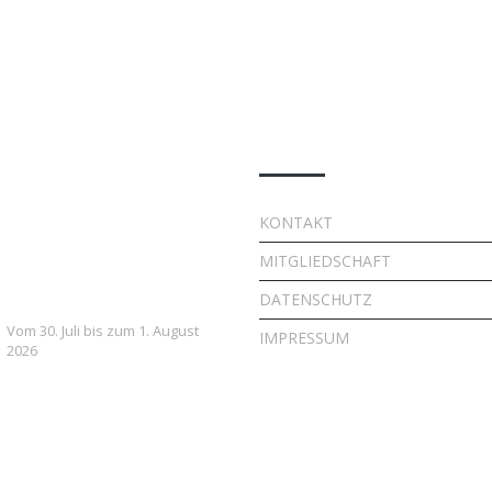
e Beiträge
Quick Links
7. FSV Weiler zum Stein
KONTAKT
Fußballcamp: Drei Tage
MITGLIEDSCHAFT
voller Fußball, Spaß und
Gemeinschaft
DATENSCHUTZ
Vom 30. Juli bis zum 1. August
IMPRESSUM
2026
Vielversprechender Test
der neu formierten E-
Jugend gegen Leutenbach