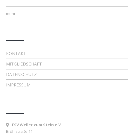
mehr
Quick Links
KONTAKT
MITGLIEDSCHAFT
DATENSCHUTZ
IMPRESSUM
Kontakt
FSV Weiler zum Stein e.V.
Brühlstraße 11