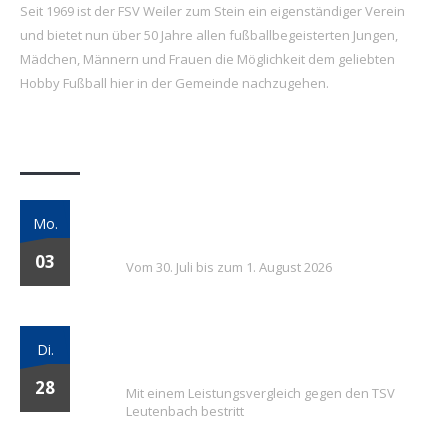
Seit 1969 ist der FSV Weiler zum Stein ein eigenständiger Verein
und bietet nun über 50 Jahre allen fußballbegeisterten Jungen,
Mädchen, Männern und Frauen die Möglichkeit dem geliebten
Hobby Fußball hier in der Gemeinde nachzugehen.
Letzte Beiträge
7. FSV Weiler zum Stein Fußballcamp: Drei
Mo.
Tage voller Fußball, Spaß und Gemeinschaft
03
Vom 30. Juli bis zum 1. August 2026
Vielversprechender Test der neu
Di.
formierten E-Jugend gegen Leutenbach
28
Mit einem Leistungsvergleich gegen den TSV
Leutenbach bestritt