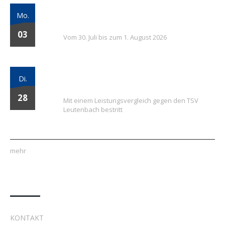
7. FSV Weiler zum Stein Fußballcamp: Drei
Mo.
Tage voller Fußball, Spaß und Gemeinschaft
03
Vom 30. Juli bis zum 1. August 2026
Vielversprechender Test der neu
Di.
formierten E-Jugend gegen Leutenbach
28
Mit einem Leistungsvergleich gegen den TSV
Leutenbach bestritt
mehr
Quick Links
KONTAKT