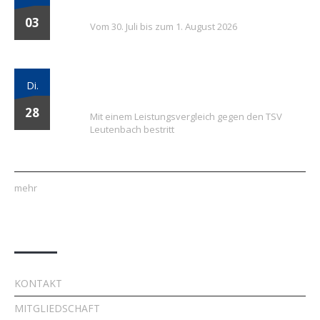
Tage voller Fußball, Spaß und Gemeinschaft
03
Vom 30. Juli bis zum 1. August 2026
Vielversprechender Test der neu
Di.
formierten E-Jugend gegen Leutenbach
28
Mit einem Leistungsvergleich gegen den TSV
Leutenbach bestritt
mehr
Quick Links
KONTAKT
MITGLIEDSCHAFT