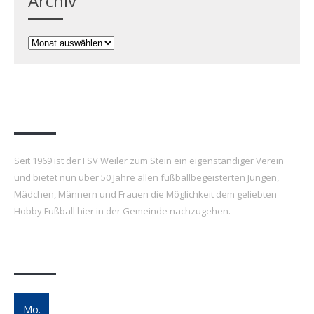
Archiv
Archiv
FSV Weiler zum Stein e.V.
Seit 1969 ist der FSV Weiler zum Stein ein eigenständiger Verein
und bietet nun über 50 Jahre allen fußballbegeisterten Jungen,
Mädchen, Männern und Frauen die Möglichkeit dem geliebten
Hobby Fußball hier in der Gemeinde nachzugehen.
Letzte Beiträge
7. FSV Weiler zum Stein Fußballcamp: Drei
Mo.