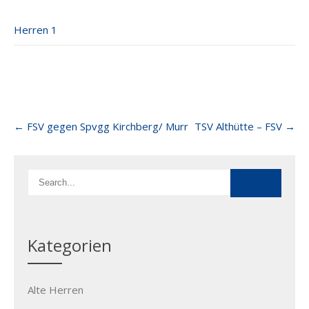
Herren 1
Post
←
FSV gegen Spvgg Kirchberg/ Murr
TSV Althütte – FSV
→
navigation
Kategorien
Alte Herren