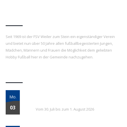
FSV Weiler zum Stein e.V.
Seit 1969 ist der FSV Weiler zum Stein ein eigenständiger Verein
und bietet nun über 50 Jahre allen fußballbegeisterten Jungen,
Mädchen, Männern und Frauen die Möglichkeit dem geliebten
Hobby Fußball hier in der Gemeinde nachzugehen.
Letzte Beiträge
7. FSV Weiler zum Stein Fußballcamp: Drei
Mo.
Tage voller Fußball, Spaß und Gemeinschaft
03
Vom 30. Juli bis zum 1. August 2026