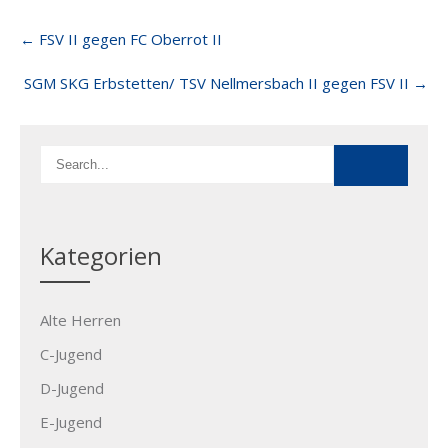
Post
←
FSV II gegen FC Oberrot II
navigation
SGM SKG Erbstetten/ TSV Nellmersbach II gegen FSV II
→
Kategorien
Alte Herren
C-Jugend
D-Jugend
E-Jugend