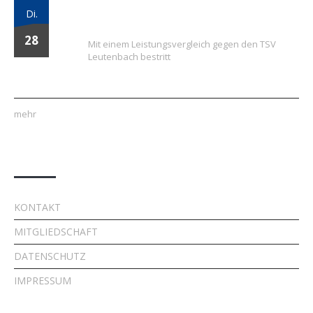
Vielversprechender Test der neu
Di.
formierten E-Jugend gegen Leutenbach
28
Mit einem Leistungsvergleich gegen den TSV
Leutenbach bestritt
mehr
Quick Links
KONTAKT
MITGLIEDSCHAFT
DATENSCHUTZ
IMPRESSUM