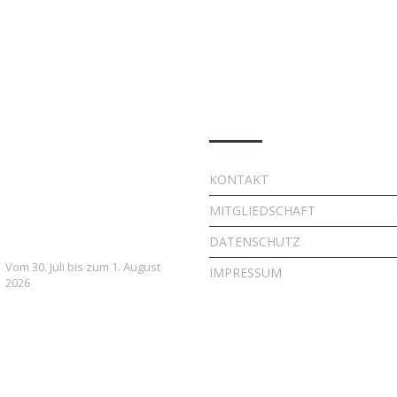
e Beiträge
Quick Links
7. FSV Weiler zum Stein
KONTAKT
Fußballcamp: Drei Tage
MITGLIEDSCHAFT
voller Fußball, Spaß und
Gemeinschaft
DATENSCHUTZ
Vom 30. Juli bis zum 1. August
IMPRESSUM
2026
Vielversprechender Test
der neu formierten E-
Jugend gegen Leutenbach