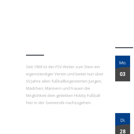
FSV Weiler zum Stein
Letzt
e.V.
Mo.
Seit 1969 ist der FSV Weiler zum Stein ein
03
eigenständiger Verein und bietet nun über
50 Jahre allen fußballbegeisterten Jungen,
Mädchen, Männern und Frauen die
Möglichkeit dem geliebten Hobby Fußball
hier in der Gemeinde nachzugehen.
Di.
28