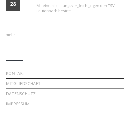
28
Mit einem Leistungsvergleich gegen den TSV
Leutenbach bestritt
mehr
Quick Links
KONTAKT
MITGLIEDSCHAFT
DATENSCHUTZ
IMPRESSUM
Kontakt