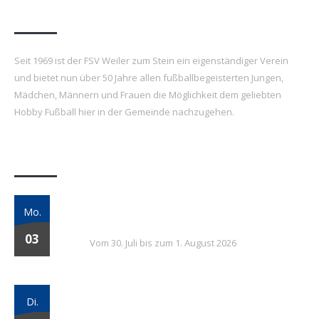
FSV Weiler zum Stein e.V.
Seit 1969 ist der FSV Weiler zum Stein ein eigenständiger Verein
und bietet nun über 50 Jahre allen fußballbegeisterten Jungen,
Mädchen, Männern und Frauen die Möglichkeit dem geliebten
Hobby Fußball hier in der Gemeinde nachzugehen.
Letzte Beiträge
7. FSV Weiler zum Stein Fußballcamp: Drei
Mo.
Tage voller Fußball, Spaß und Gemeinschaft
03
Vom 30. Juli bis zum 1. August 2026
Vielversprechender Test der neu
Di.
formierten E-Jugend gegen Leutenbach