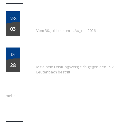
7. FSV Weiler zum Stein Fußballcamp: Drei
Mo.
Tage voller Fußball, Spaß und Gemeinschaft
03
Vom 30. Juli bis zum 1. August 2026
Vielversprechender Test der neu
Di.
formierten E-Jugend gegen Leutenbach
28
Mit einem Leistungsvergleich gegen den TSV
Leutenbach bestritt
mehr
Quick Links