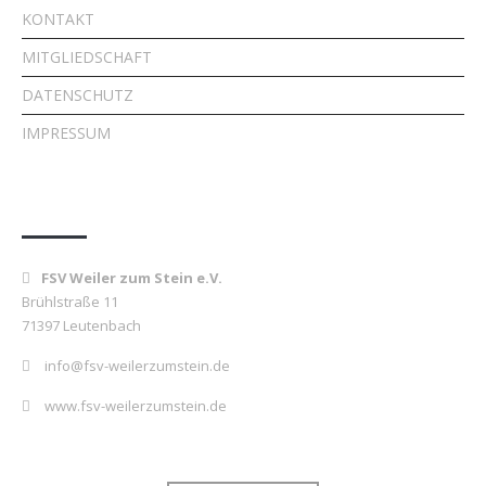
KONTAKT
MITGLIEDSCHAFT
DATENSCHUTZ
IMPRESSUM
Kontakt
FSV Weiler zum Stein e.V.
Brühlstraße 11
71397 Leutenbach
info@fsv-weilerzumstein.de
www.fsv-weilerzumstein.de