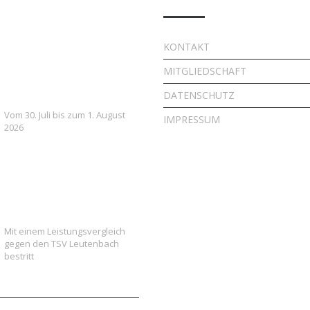
7. FSV Weiler zum Stein
KONTAKT
Fußballcamp: Drei Tage
MITGLIEDSCHAFT
voller Fußball, Spaß und
Gemeinschaft
DATENSCHUTZ
Vom 30. Juli bis zum 1. August
IMPRESSUM
2026
Vielversprechender Test
der neu formierten E-
Jugend gegen Leutenbach
Mit einem Leistungsvergleich
gegen den TSV Leutenbach
bestritt