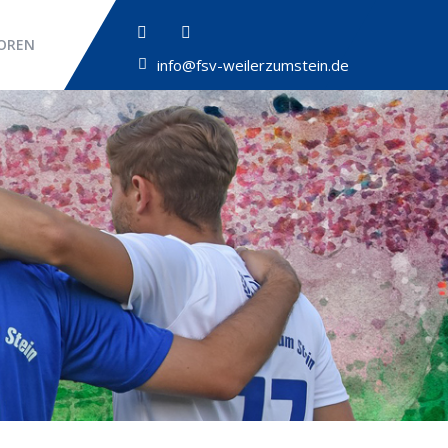
OREN
info@fsv-weilerzumstein.de