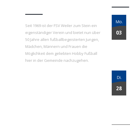
e.V.
Mo.
Seit 1969 ist der FSV Weiler zum Stein ein
03
eigenständiger Verein und bietet nun über
50 Jahre allen fußballbegeisterten Jungen,
Mädchen, Männern und Frauen die
Möglichkeit dem geliebten Hobby Fußball
hier in der Gemeinde nachzugehen.
Di.
28