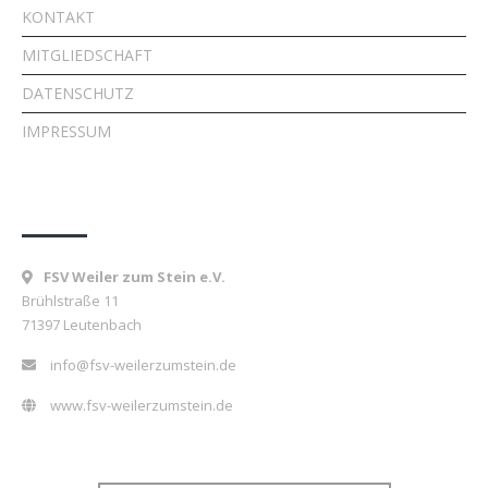
KONTAKT
MITGLIEDSCHAFT
DATENSCHUTZ
IMPRESSUM
Kontakt
FSV Weiler zum Stein e.V.
Brühlstraße 11
71397 Leutenbach
info@fsv-weilerzumstein.de
www.fsv-weilerzumstein.de