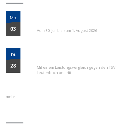
7. FSV Weiler zum Stein Fußballcamp: Drei
Mo.
Tage voller Fußball, Spaß und Gemeinschaft
03
Vom 30. Juli bis zum 1. August 2026
Vielversprechender Test der neu
Di.
formierten E-Jugend gegen Leutenbach
28
Mit einem Leistungsvergleich gegen den TSV
Leutenbach bestritt
mehr
Quick Links