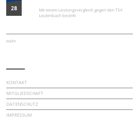
formierten E-Jugend gegen Leutenbach
28
Mit einem Leistungsvergleich gegen den TSV
Leutenbach bestritt
mehr
Quick Links
KONTAKT
MITGLIEDSCHAFT
DATENSCHUTZ
IMPRESSUM
Kontakt