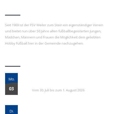
FSV Weiler zum Stein e.V.
Seit 1969 ist der FSV Weiler zum Stein ein eigenständiger Verein
und bietet nun über 50 Jahre allen fußballbegeisterten Jungen,
Mädchen, Männern und Frauen die Möglichkeit dem geliebten
Hobby Fußball hier in der Gemeinde nachzugehen.
Letzte Beiträge
7. FSV Weiler zum Stein Fußballcamp: Drei
Mo.
Tage voller Fußball, Spaß und Gemeinschaft
03
Vom 30. Juli bis zum 1. August 2026
Vielversprechender Test der neu
Di.