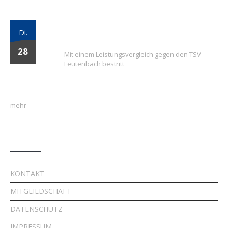
Vielversprechender Test der neu
Di.
formierten E-Jugend gegen Leutenbach
28
Mit einem Leistungsvergleich gegen den TSV
Leutenbach bestritt
mehr
Quick Links
KONTAKT
MITGLIEDSCHAFT
DATENSCHUTZ
IMPRESSUM