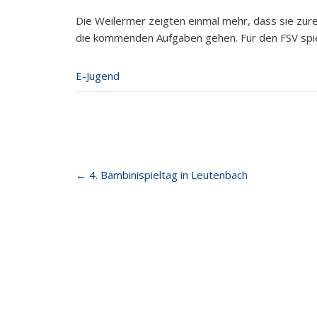
Die Weilermer zeigten einmal mehr, dass sie zure
die kommenden Aufgaben gehen. Für den FSV spielten
E-Jugend
Post
←
4. Bambinispieltag in Leutenbach
navigation
FSV Weiler zum Stein
Letzt