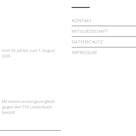
7. FSV Weiler zum Stein
KONTAKT
Fußballcamp: Drei Tage
MITGLIEDSCHAFT
voller Fußball, Spaß und
Gemeinschaft
DATENSCHUTZ
Vom 30. Juli bis zum 1. August
IMPRESSUM
2026
Vielversprechender Test
der neu formierten E-
Jugend gegen Leutenbach
Mit einem Leistungsvergleich
gegen den TSV Leutenbach
bestritt