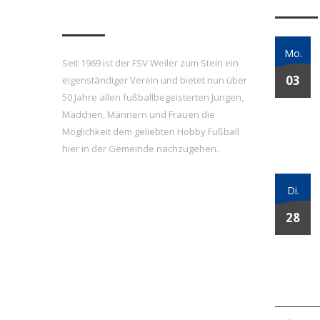
e.V.
Mo.
Seit 1969 ist der FSV Weiler zum Stein ein
03
eigenständiger Verein und bietet nun über
50 Jahre allen fußballbegeisterten Jungen,
Mädchen, Männern und Frauen die
Möglichkeit dem geliebten Hobby Fußball
hier in der Gemeinde nachzugehen.
Di.
28