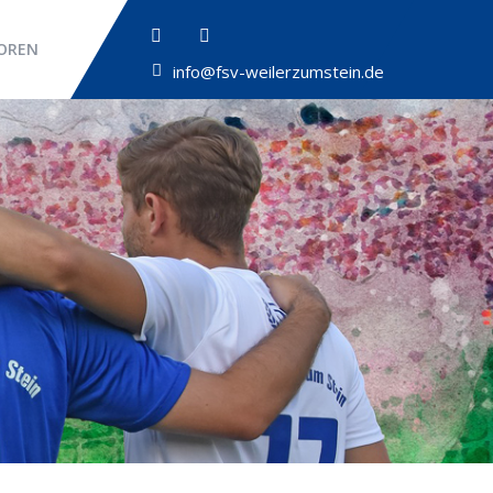
OREN
info@fsv-weilerzumstein.de