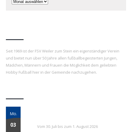
Archiv
FSV Weiler zum Stein e.V.
Seit 1969 ist der FSV Weiler zum Stein ein eigenständiger Verein
und bietet nun über 50 Jahre allen fußballbegeisterten Jungen,
Mädchen, Männern und Frauen die Möglichkeit dem geliebten
Hobby Fußball hier in der Gemeinde nachzugehen.
Letzte Beiträge
7. FSV Weiler zum Stein Fußballcamp: Drei
Mo.
Tage voller Fußball, Spaß und Gemeinschaft
03
Vom 30. Juli bis zum 1. August 2026