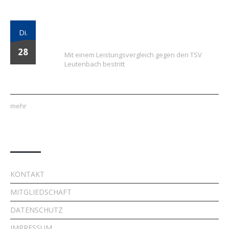
Vielversprechender Test der neu
Di.
formierten E-Jugend gegen Leutenbach
28
Mit einem Leistungsvergleich gegen den TSV
Leutenbach bestritt
mehr
Quick Links
KONTAKT
MITGLIEDSCHAFT
DATENSCHUTZ
IMPRESSUM