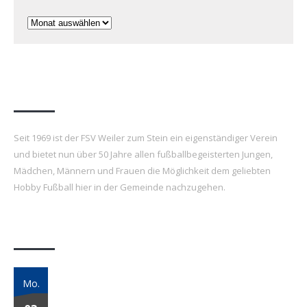
Archiv
FSV Weiler zum Stein e.V.
Seit 1969 ist der FSV Weiler zum Stein ein eigenständiger Verein
und bietet nun über 50 Jahre allen fußballbegeisterten Jungen,
Mädchen, Männern und Frauen die Möglichkeit dem geliebten
Hobby Fußball hier in der Gemeinde nachzugehen.
Letzte Beiträge
7. FSV Weiler zum Stein Fußballcamp: Drei
Mo.
Tage voller Fußball, Spaß und Gemeinschaft