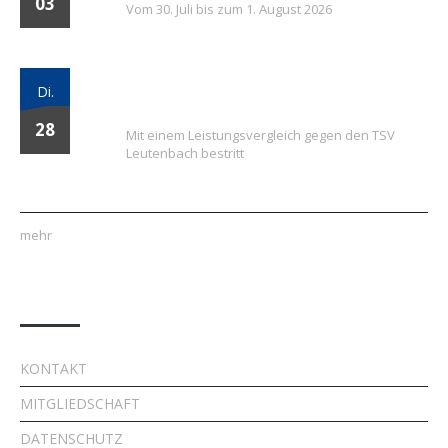
03
Vom 30. Juli bis zum 1. August 2026
Vielversprechender Test der neu
Di.
formierten E-Jugend gegen Leutenbach
28
Mit einem Leistungsvergleich gegen den TSV
Leutenbach bestritt
mehr
Quick Links
KONTAKT
MITGLIEDSCHAFT
DATENSCHUTZ