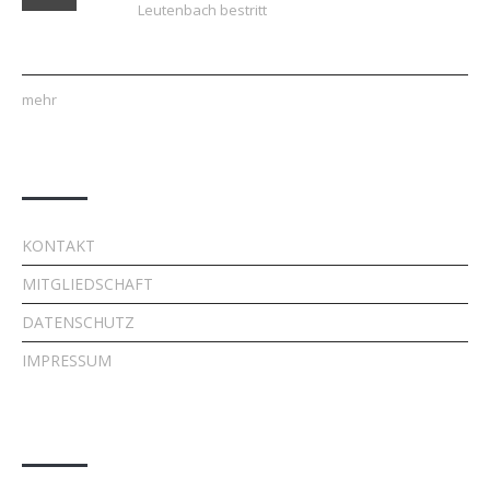
Leutenbach bestritt
mehr
Quick Links
KONTAKT
MITGLIEDSCHAFT
DATENSCHUTZ
IMPRESSUM
Kontakt