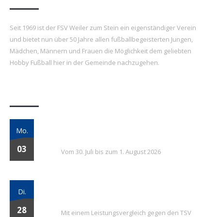
Seit 1969 ist der FSV Weiler zum Stein ein eigenständiger Verein
und bietet nun über 50 Jahre allen fußballbegeisterten Jungen,
Mädchen, Männern und Frauen die Möglichkeit dem geliebten
Hobby Fußball hier in der Gemeinde nachzugehen.
Letzte Beiträge
7. FSV Weiler zum Stein Fußballcamp: Drei
Mo.
Tage voller Fußball, Spaß und Gemeinschaft
03
Vom 30. Juli bis zum 1. August 2026
Vielversprechender Test der neu
Di.
formierten E-Jugend gegen Leutenbach
28
Mit einem Leistungsvergleich gegen den TSV