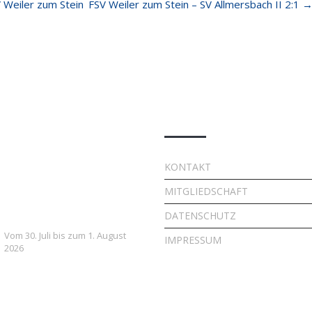
 Weiler zum Stein
FSV Weiler zum Stein – SV Allmersbach II 2:1
e Beiträge
Quick Links
7. FSV Weiler zum Stein
KONTAKT
Fußballcamp: Drei Tage
MITGLIEDSCHAFT
voller Fußball, Spaß und
Gemeinschaft
DATENSCHUTZ
Vom 30. Juli bis zum 1. August
IMPRESSUM
2026
Vielversprechender Test