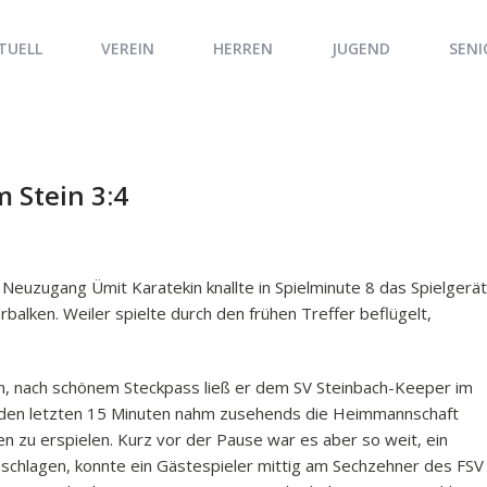
TUELL
VEREIN
HERREN
JUGEND
SENI
m Stein 3:4
 Neuzugang Ümit Karatekin knallte in Spielminute 8 das Spielgerät
lken. Weiler spielte durch den frühen Treffer beflügelt,
lgen, nach schönem Steckpass ließ er dem SV Steinbach-Keeper im
In den letzten 15 Minuten nahm zusehends die Heimmannschaft
n zu erspielen. Kurz vor der Pause war es aber so weit, ein
eschlagen, konnte ein Gästespieler mittig am Sechzehner des FSV