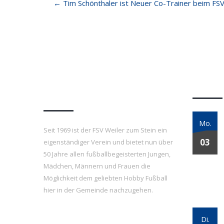
←
Tim Schönthaler ist Neuer Co-Trainer beim FSV
navigation
FSV Weiler zum Stein
Letzt
e.V.
Mo.
Seit 1969 ist der FSV Weiler zum Stein ein
03
eigenständiger Verein und bietet nun über
50 Jahre allen fußballbegeisterten Jungen,
Mädchen, Männern und Frauen die
Möglichkeit dem geliebten Hobby Fußball
hier in der Gemeinde nachzugehen.
Di.