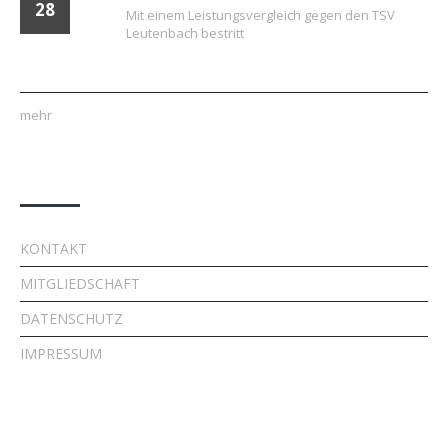
28
Mit einem Leistungsvergleich gegen den TSV
Leutenbach bestritt
mehr
Quick Links
KONTAKT
MITGLIEDSCHAFT
DATENSCHUTZ
IMPRESSUM
Kontakt