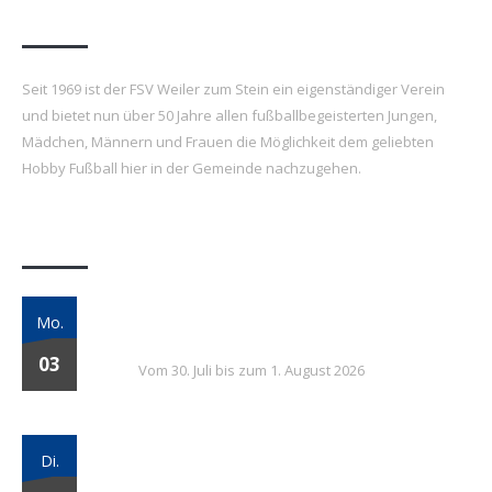
FSV Weiler zum Stein e.V.
Seit 1969 ist der FSV Weiler zum Stein ein eigenständiger Verein
und bietet nun über 50 Jahre allen fußballbegeisterten Jungen,
Mädchen, Männern und Frauen die Möglichkeit dem geliebten
Hobby Fußball hier in der Gemeinde nachzugehen.
Letzte Beiträge
7. FSV Weiler zum Stein Fußballcamp: Drei
Mo.
Tage voller Fußball, Spaß und Gemeinschaft
03
Vom 30. Juli bis zum 1. August 2026
Vielversprechender Test der neu
Di.
formierten E-Jugend gegen Leutenbach