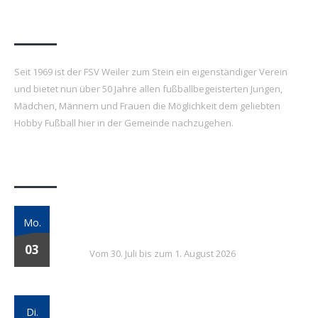
FSV Weiler zum Stein e.V.
Seit 1969 ist der FSV Weiler zum Stein ein eigenständiger Verein
und bietet nun über 50 Jahre allen fußballbegeisterten Jungen,
Mädchen, Männern und Frauen die Möglichkeit dem geliebten
Hobby Fußball hier in der Gemeinde nachzugehen.
Letzte Beiträge
7. FSV Weiler zum Stein Fußballcamp: Drei
Mo.
Tage voller Fußball, Spaß und Gemeinschaft
03
Vom 30. Juli bis zum 1. August 2026
Vielversprechender Test der neu
Di.