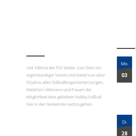
FSV Weiler zum Stein
Letzt
e.V.
Mo.
Seit 1969 ist der FSV Weiler zum Stein ein
03
eigenständiger Verein und bietet nun über
50 Jahre allen fußballbegeisterten Jungen,
Mädchen, Männern und Frauen die
Möglichkeit dem geliebten Hobby Fußball
hier in der Gemeinde nachzugehen.
Di.
28