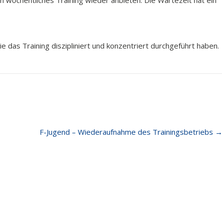
n wöchentliches Training wieder anbieten. Die Wartezeit hat ein
 das Training diszipliniert und konzentriert durchgeführt haben.
F-Jugend – Wiederaufnahme des Trainingsbetriebs