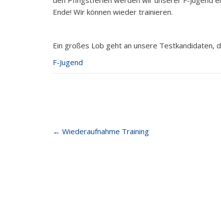
den Pfingstferien werden wir unserer F-Jugend ei
Ende! Wir können wieder trainieren.
Ein großes Lob geht an unsere Testkandidaten, die
F-Jugend
Post
←
Wiederaufnahme Training
navigation