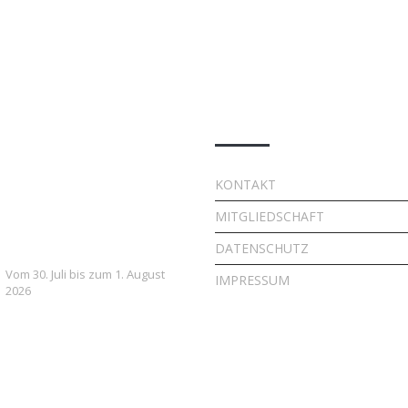
e Beiträge
Quick Links
7. FSV Weiler zum Stein
KONTAKT
Fußballcamp: Drei Tage
MITGLIEDSCHAFT
voller Fußball, Spaß und
Gemeinschaft
DATENSCHUTZ
Vom 30. Juli bis zum 1. August
IMPRESSUM
2026
Vielversprechender Test
der neu formierten E-
Jugend gegen Leutenbach