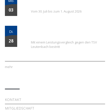
Mo.
Tage voller Fußball, Spaß und Gemeinschaft
03
Vom 30. Juli bis zum 1. August 2026
Vielversprechender Test der neu
Di.
formierten E-Jugend gegen Leutenbach
28
Mit einem Leistungsvergleich gegen den TSV
Leutenbach bestritt
mehr
Quick Links
KONTAKT
MITGLIEDSCHAFT