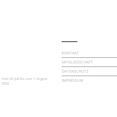
e Beiträge
Quick Links
7. FSV Weiler zum Stein
KONTAKT
Fußballcamp: Drei Tage
MITGLIEDSCHAFT
voller Fußball, Spaß und
Gemeinschaft
DATENSCHUTZ
Vom 30. Juli bis zum 1. August
IMPRESSUM
2026
Vielversprechender Test
der neu formierten E-
Jugend gegen Leutenbach