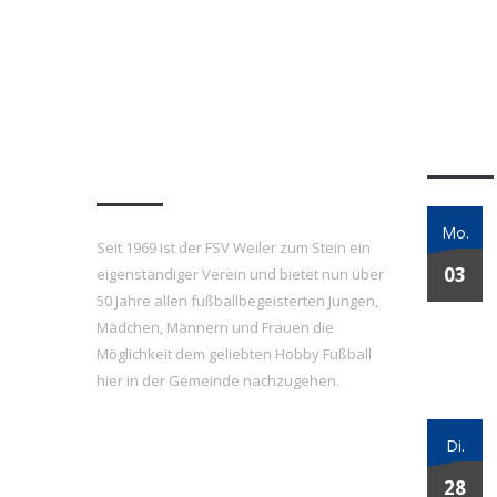
FSV Weiler zum Stein
Letzt
e.V.
Mo.
Seit 1969 ist der FSV Weiler zum Stein ein
03
eigenständiger Verein und bietet nun über
50 Jahre allen fußballbegeisterten Jungen,
Mädchen, Männern und Frauen die
Möglichkeit dem geliebten Hobby Fußball
hier in der Gemeinde nachzugehen.
Di.
28