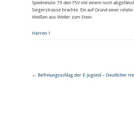
Spielminute 79 den FSV mit einem noch abgefälsc
Siegerstrasse brachte. Ein auf Grund einer relat
Weißen aus Weiler zum Stein.
Herren 1
Post
←
Befreiungsschlag der E-Jugend – Deutlicher H
navigation