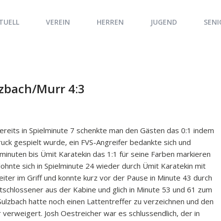
TUELL
VEREIN
HERREN
JUGEND
SENI
lzbach/Murr 4:3
 bereits in Spielminute 7 schenkte man den Gästen das 0:1 indem
uck gespielt wurde, ein FVS-Angreifer bedankte sich und
elminuten bis Ümit Karatekin das 1:1 für seine Farben markieren
ohnte sich in Spielminute 24 wieder durch Ümit Karatekin mit
ter im Griff und konnte kurz vor der Pause in Minute 43 durch
tschlossener aus der Kabine und glich in Minute 53 und 61 zum
 Sulzbach hatte noch einen Lattentreffer zu verzeichnen und den
verweigert. Josh Oestreicher war es schlussendlich, der in