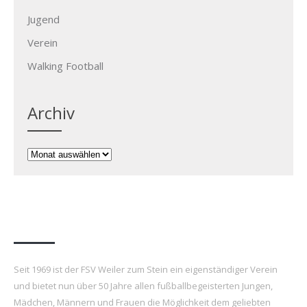
Jugend
Verein
Walking Football
Archiv
Archiv
FSV Weiler zum Stein e.V.
Seit 1969 ist der FSV Weiler zum Stein ein eigenständiger Verein
und bietet nun über 50 Jahre allen fußballbegeisterten Jungen,
Mädchen, Männern und Frauen die Möglichkeit dem geliebten