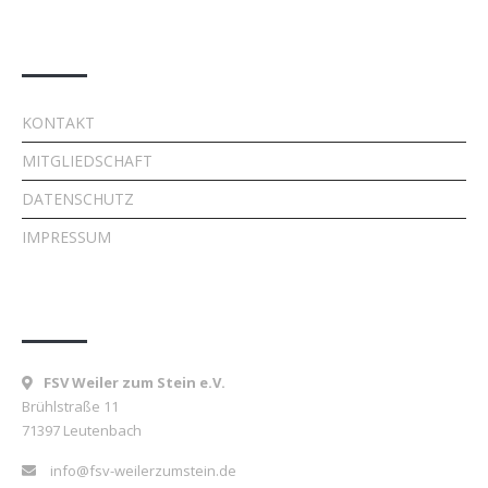
Quick Links
KONTAKT
MITGLIEDSCHAFT
DATENSCHUTZ
IMPRESSUM
Kontakt
FSV Weiler zum Stein e.V.
Brühlstraße 11
71397 Leutenbach
info@fsv-weilerzumstein.de