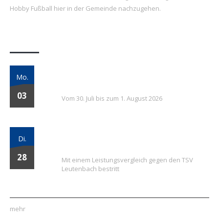
Hobby Fußball hier in der Gemeinde nachzugehen.
Letzte Beiträge
7. FSV Weiler zum Stein Fußballcamp: Drei
Mo.
Tage voller Fußball, Spaß und Gemeinschaft
03
Vom 30. Juli bis zum 1. August 2026
Vielversprechender Test der neu
Di.
formierten E-Jugend gegen Leutenbach
28
Mit einem Leistungsvergleich gegen den TSV
Leutenbach bestritt
mehr