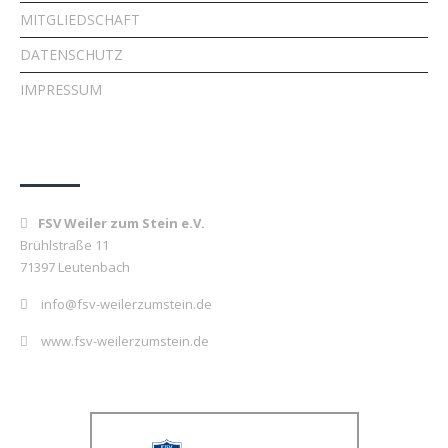
MITGLIEDSCHAFT
DATENSCHUTZ
IMPRESSUM
Kontakt
FSV Weiler zum Stein e.V.
Brühlstraße 11
71397 Leutenbach
info@fsv-weilerzumstein.de
www.fsv-weilerzumstein.de