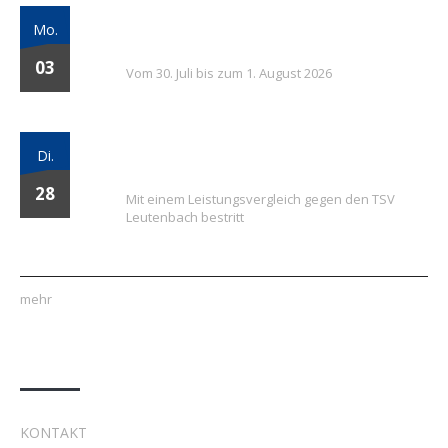
7. FSV Weiler zum Stein Fußballcamp: Drei
Mo.
Tage voller Fußball, Spaß und Gemeinschaft
03
Vom 30. Juli bis zum 1. August 2026
Vielversprechender Test der neu
Di.
formierten E-Jugend gegen Leutenbach
28
Mit einem Leistungsvergleich gegen den TSV
Leutenbach bestritt
mehr
Quick Links
KONTAKT