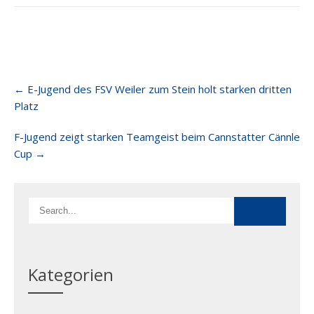
Post
←
E-Jugend des FSV Weiler zum Stein holt starken dritten
navigation
Platz
F-Jugend zeigt starken Teamgeist beim Cannstatter Cännle
Cup
→
Kategorien