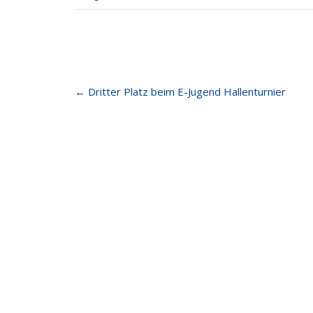
Post
←
Dritter Platz beim E-Jugend Hallenturnier
navigation
FSV Weiler zum Stein
Letzt