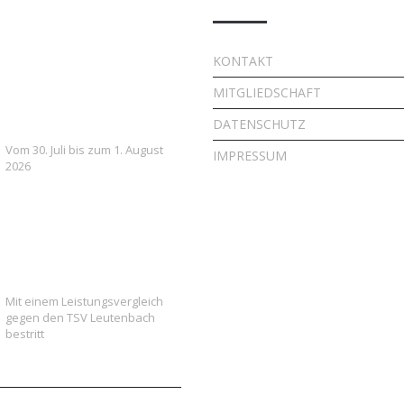
7. FSV Weiler zum Stein
KONTAKT
Fußballcamp: Drei Tage
MITGLIEDSCHAFT
voller Fußball, Spaß und
Gemeinschaft
DATENSCHUTZ
Vom 30. Juli bis zum 1. August
IMPRESSUM
2026
Vielversprechender Test
der neu formierten E-
Jugend gegen Leutenbach
Mit einem Leistungsvergleich
gegen den TSV Leutenbach
bestritt