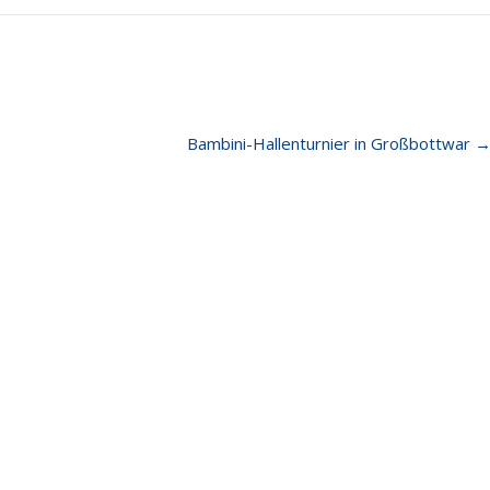
Bambini-Hallenturnier in Großbottwar
e Beiträge
Quick Links