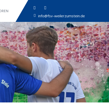
OREN
info@fsv-weilerzumstein.de