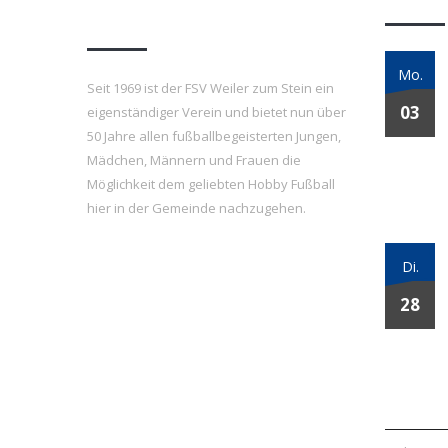
e.V.
Mo.
Seit 1969 ist der FSV Weiler zum Stein ein
03
eigenständiger Verein und bietet nun über
50 Jahre allen fußballbegeisterten Jungen,
Mädchen, Männern und Frauen die
Möglichkeit dem geliebten Hobby Fußball
hier in der Gemeinde nachzugehen.
Di.
28