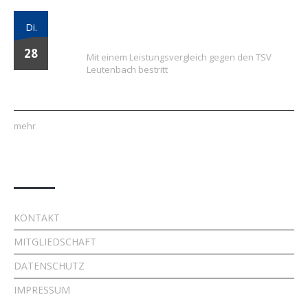
Vielversprechender Test der neu
Di.
formierten E-Jugend gegen Leutenbach
28
Mit einem Leistungsvergleich gegen den TSV
Leutenbach bestritt
mehr
Quick Links
KONTAKT
MITGLIEDSCHAFT
DATENSCHUTZ
IMPRESSUM