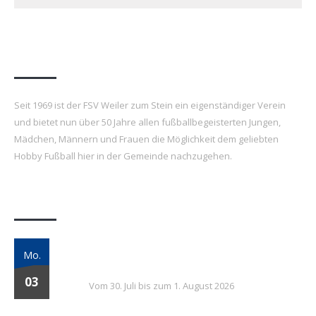
FSV Weiler zum Stein e.V.
Seit 1969 ist der FSV Weiler zum Stein ein eigenständiger Verein
und bietet nun über 50 Jahre allen fußballbegeisterten Jungen,
Mädchen, Männern und Frauen die Möglichkeit dem geliebten
Hobby Fußball hier in der Gemeinde nachzugehen.
Letzte Beiträge
7. FSV Weiler zum Stein Fußballcamp: Drei
Mo.
Tage voller Fußball, Spaß und Gemeinschaft
03
Vom 30. Juli bis zum 1. August 2026