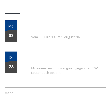
Letzte Beiträge
7. FSV Weiler zum Stein Fußballcamp: Drei
Mo.
Tage voller Fußball, Spaß und Gemeinschaft
03
Vom 30. Juli bis zum 1. August 2026
Vielversprechender Test der neu
Di.
formierten E-Jugend gegen Leutenbach
28
Mit einem Leistungsvergleich gegen den TSV
Leutenbach bestritt
mehr
Quick Links