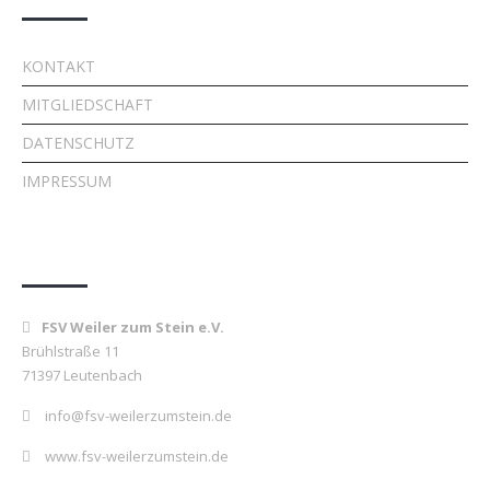
KONTAKT
MITGLIEDSCHAFT
DATENSCHUTZ
IMPRESSUM
Kontakt
FSV Weiler zum Stein e.V.
Brühlstraße 11
71397 Leutenbach
info@fsv-weilerzumstein.de
www.fsv-weilerzumstein.de