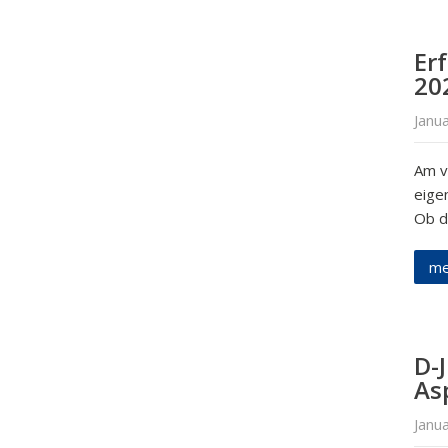
Er
20
Janu
Am v
eige
Ob d
me
D-
As
Janu