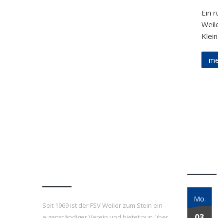
Ein 
Weil
Klei
me
FSV Weiler zum Stein
Letzt
e.V.
Mo.
Seit 1969 ist der FSV Weiler zum Stein ein
03
eigenständiger Verein und bietet nun über