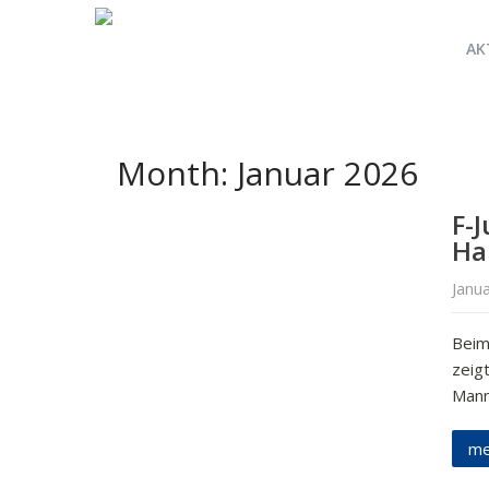
AK
Month:
Januar 2026
F-
Ha
Janu
Beim
zeig
Manns
me