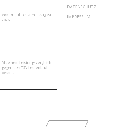
Gemeinschaft
DATENSCHUTZ
Vom 30. Juli bis zum 1. August
IMPRESSUM
2026
Vielversprechender Test
der neu formierten E-
Jugend gegen Leutenbach
Mit einem Leistungsvergleich
gegen den TSV Leutenbach
bestritt