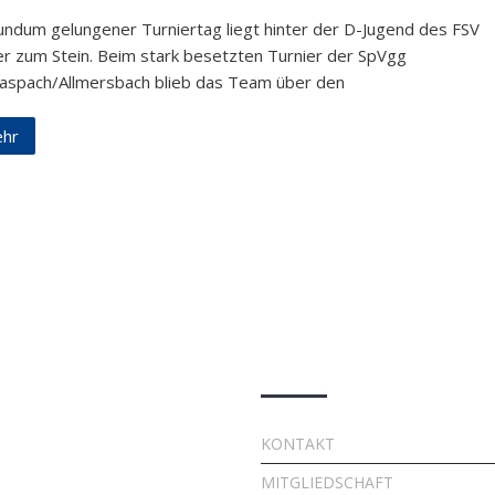
rundum gelungener Turniertag liegt hinter der D-Jugend des FSV
er zum Stein. Beim stark besetzten Turnier der SpVgg
naspach/Allmersbach blieb das Team über den
hr
e Beiträge
Quick Links
7. FSV Weiler zum Stein
KONTAKT
Fußballcamp: Drei Tage
MITGLIEDSCHAFT
voller Fußball, Spaß und