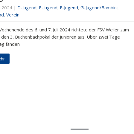
8, 2024
|
D-Jugend
,
E-Jugend
,
F-Jugend
,
G-Jugend/Bambini
,
nd
,
Verein
ochenende des 6. und 7. Juli 2024 richtete der FSV Weiler zum
n den 3. Buchenbachpokal der Junioren aus. Über zwei Tage
eg fanden
hr
e Beiträge
Quick Links