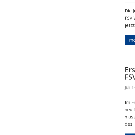
Die J
FSV 
jetzt
me
Er
FS
Juli 
Im F
neu 
muss
des