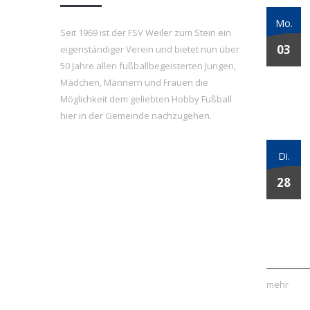
Mo.
Seit 1969 ist der FSV Weiler zum Stein ein
03
eigenständiger Verein und bietet nun über
50 Jahre allen fußballbegeisterten Jungen,
Mädchen, Männern und Frauen die
Möglichkeit dem geliebten Hobby Fußball
hier in der Gemeinde nachzugehen.
Di.
28
mehr