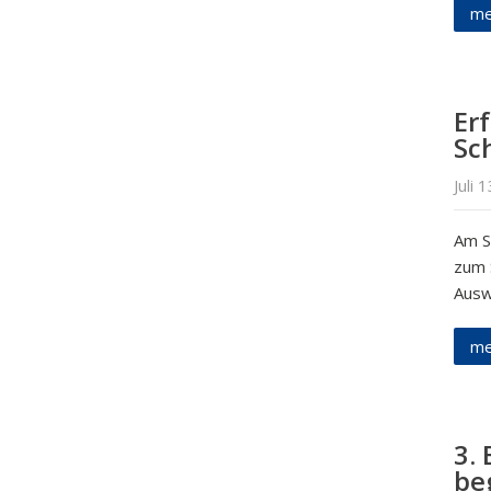
me
Er
Sc
Juli 
Am S
zum 
Ausw
me
3.
be