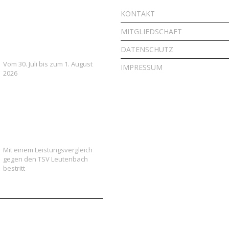
7. FSV Weiler zum Stein
KONTAKT
Fußballcamp: Drei Tage
MITGLIEDSCHAFT
voller Fußball, Spaß und
Gemeinschaft
DATENSCHUTZ
Vom 30. Juli bis zum 1. August
IMPRESSUM
2026
Vielversprechender Test
der neu formierten E-
Jugend gegen Leutenbach
Mit einem Leistungsvergleich
gegen den TSV Leutenbach
bestritt