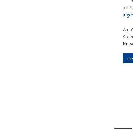
Juli 
Juge
Am W
Stei
hinw
me
FSV Weiler zum Stein
Letzt
e.V.